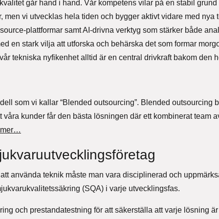
h kvalitet går hand i hand. Vår kompetens vilar på en stabil grun
, men vi utvecklas hela tiden och bygger aktivt vidare med nya
ource-plattformar samt AI-drivna verktyg som stärker både analys
ed en stark vilja att utforska och behärska det som formar mor
år tekniska nyfikenhet alltid är en central drivkraft bakom den h
dell som vi kallar “Blended outsourcing”. Blended outsourcing 
l att våra kunder får den bästa lösningen där ett kombinerat team 
 mer…
mjukvaruutvecklingsföretag
med att använda teknik måste man vara disciplinerad och uppmärk
jukvarukvalitetssäkring (SQA) i varje utvecklingsfas.
ng och prestandatestning för att säkerställa att varje lösning är