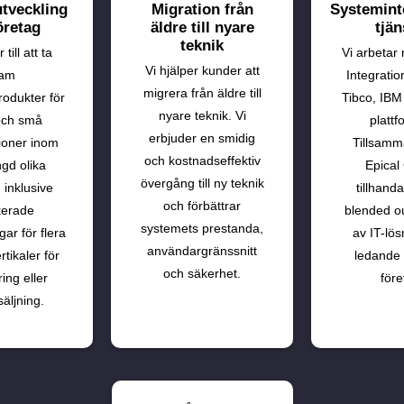
tveckling
Migration från
Systemint
öretag
äldre till nyare
tjän
teknik
 till att ta
Vi arbetar
Vi hjälper kunder att
ram
Integratio
migrera från äldre till
odukter för
Tibco, IBM
nyare teknik. Vi
och små
plattf
erbjuder en smidig
ioner inom
Tillsam
och kostnadseffektiv
gd olika
Epical
övergång till ny teknik
 inklusive
tillhanda
och förbättrar
kerade
blended o
systemets prestanda,
ar för flera
av IT-lösn
användargränssnitt
tikaler för
ledande
och säkerhet.
ring eller
före
säljning.