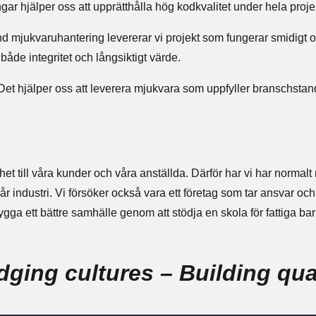
r hjälper oss att upprätthålla hög kodkvalitet under hela projek
nd mjukvaruhantering levererar vi projekt som fungerar smidigt o
åde integritet och långsiktigt värde.
e. Det hjälper oss att leverera mjukvara som uppfyller branschst
nhet till våra kunder och våra anställda. Därför har vi har norma
industri. Vi försöker också vara ett företag som tar ansvar och
ygga ett bättre samhälle genom att stödja en skola för fattiga bar
dging cultures – Building qua