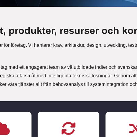
kt, produkter, resurser och ko
 för företag. Vi hanterar krav, arkitektur, design, utveckling, tes
öretag med ett engagerat team av välutbildade indier och svenskar.
tegiska affärsmål med intelligenta tekniska lösningar. Genom att 
ker våra tjänster allt från behovsanalys till systemintegration o