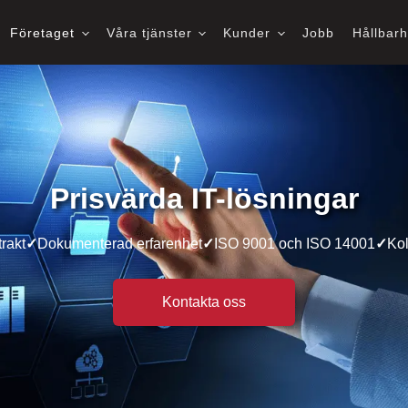
Företaget
Våra tjänster
Kunder
Jobb
Hållbar
Prisvärda IT-lösningar
trakt
✓
Dokumenterad erfarenhet
✓
ISO 9001 och ISO 14001
✓
Kol
Kontakta oss