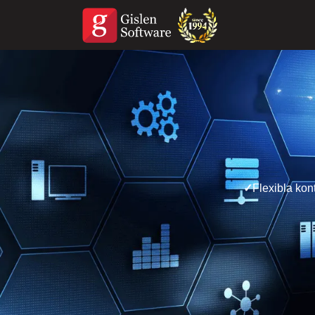
✓
Flexibla kon