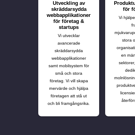
Utveckling av
Produktu
skräddarsydda
för f
webbapplikationer
Vi hjälper
för företag &
f
startups
mjukvarupr
Vi utvecklar
stora 
avancerade
organisat
skräddarsydda
en män
webbapplikationer
sektorer,
samt mobilsystem för
dedi
små och stora
molnlösning
företag. Vi vill skapa
produktver
mervärde och hjälpa
licensie
företagen att stå ut
återför
och bli framgångsrika.