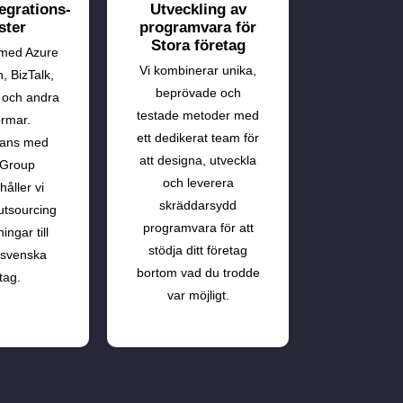
egrations-
Utveckling av
ster
programvara för
Stora företag
 med Azure
Vi kombinerar unika,
n, BizTalk,
beprövade och
 och andra
testade metoder med
ormar.
ett dedikerat team för
mans med
att designa, utveckla
 Group
och leverera
håller vi
skräddarsydd
utsourcing
programvara för att
ingar till
stödja ditt företag
 svenska
bortom vad du trodde
tag.
var möjligt.