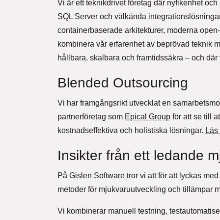
Vi är ett teknikdrivet företag där nyfikenhet oc
SQL Server och välkända integrationslösningar
containerbaserade arkitekturer, moderna open-s
kombinera vår erfarenhet av beprövad teknik m
hållbara, skalbara och framtidssäkra – och där v
Blended Outsourcing
Vi har framgångsrikt utvecklat en samarbetsmo
partnerföretag som
Epical Group
för att se til
kostnadseffektiva och holistiska lösningar.
Läs
Insikter från ett ledande 
På Gislen Software tror vi att för att lyckas 
metoder för mjukvaruutveckling och tillämpar m
Vi kombinerar manuell testning, testautomatiseri