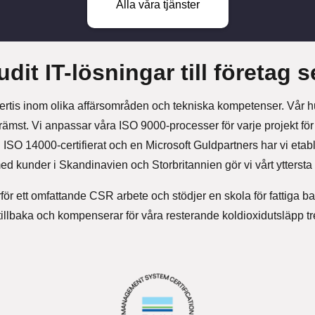
Alla våra tjänster
udit IT-lösningar till företag
ertis inom olika affärsområden och tekniska kompetenser. Vår huv
främst. Vi anpassar våra ISO 9000-processer för varje projekt för a
SO 14000-certifierat och en Microsoft Guldpartners har vi etable
d kunder i Skandinavien och Storbritannien gör vi vårt yttersta 
ör ett omfattande CSR arbete och stödjer en skola för fattiga bar
tillbaka och kompenserar för våra resterande koldioxidutsläpp t