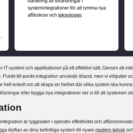
hantering av förändringar i
systemintegrationer för att rymma nya
affärskrav och
teknologier
.
.
IT-system och applikationer på ett effektivt sätt. Genom att integ
unkt-till-punkt-integration används ibland, men vi erbjuder ocks
helt enkelt om att skapa en helhet där olika system ska kunna
 lösningar eller bygga nya integrationer ser vi till att systemen s
ation
integration
är ryggraden i operativ effektivitet och affärsinnovati
gga klyftan av dina befintliga system till nyare
modern teknik
och