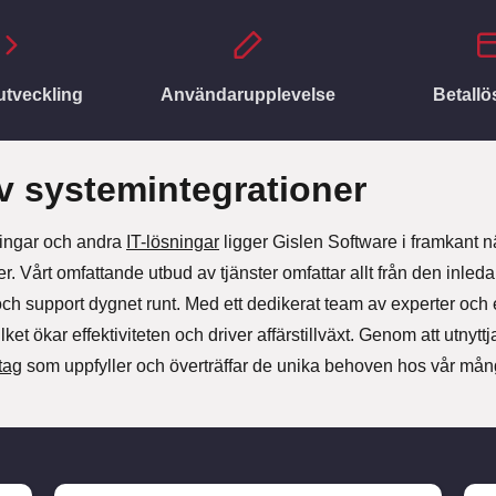
tveckling
Användarupplevelse
Betallö
v systemintegrationer
ningar och andra
IT-lösningar
ligger Gislen Software i framkant nä
. Vårt omfattande utbud av tjänster omfattar allt från den inl
ch support dygnet runt. Med ett dedikerat team av experter och e
et ökar effektiviteten och driver affärstillväxt. Genom att utnyttj
etag
som uppfyller och överträffar de unika behoven hos vår mån