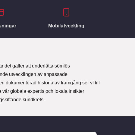
sningar
Mobilutveckling
r det gäller att underlätta sömlös
edande utvecklingen av anpassade
n dokumenterad historia av framgång ser vi till
a vår globala expertis och lokala insikter
gskiftande kundkrets.