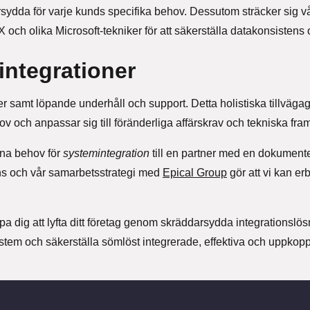
rsydda för varje kunds specifika behov. Dessutom sträcker sig 
och olika Microsoft-tekniker för att säkerställa datakonsistens
integrationer
er samt löpande underhåll och support. Detta holistiska tillväga
 och anpassar sig till föränderliga affärskrav och tekniska fra
ina behov för
systemintegration
till en partner med en dokument
ns och vår samarbetsstrategi med
Epical Group
gör att vi kan erb
pa dig att lyfta ditt företag genom skräddarsydda integrationslö
stem och säkerställa sömlöst integrerade, effektiva och uppkop