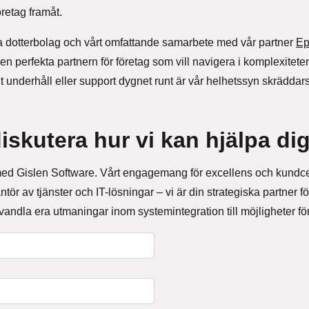
etag framåt.
 dotterbolag och vårt omfattande samarbete med vår partner
Ep
l den perfekta partnern för företag som vill navigera i komplexitet
nderhåll eller support dygnet runt är vår helhetssyn skräddarsyd
iskutera hur vi kan hjälpa di
ed Gislen Software. Vårt engagemang för excellens och kundcent
ör av tjänster och IT-lösningar – vi är din strategiska partner f
vandla era utmaningar inom systemintegration till möjligheter för 