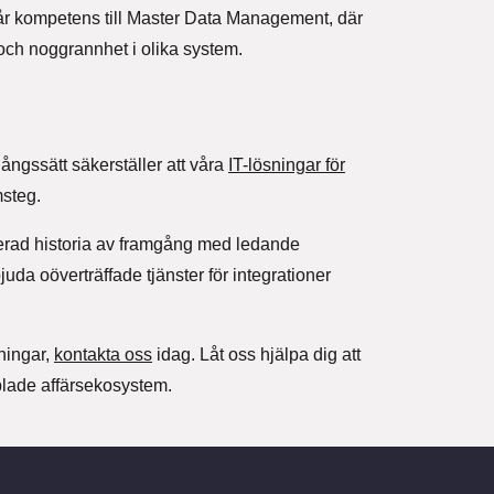
vår kompetens till Master Data Management, där
 och noggrannhet i olika system.
gångssätt säkerställer att våra
IT-lösningar för
msteg.
erad historia av framgång med ledande
juda oöverträffade tjänster för integrationer
sningar,
kontakta oss
idag. Låt oss hjälpa dig att
plade affärsekosystem.