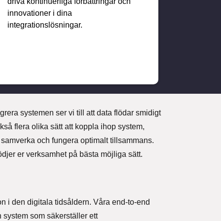
driva kontinuerliga förbättringar och
innovationer i dina
integrations
lösningar
.
rera systemen ser vi till att data flödar smidigt
å flera olika sätt att koppla ihop system,
 samverka och fungera optimalt tillsammans.
tödjer er verksamhet på bästa möjliga sätt.
on i den digitala tidsåldern. Våra end-to-end
 system som säkerställer ett