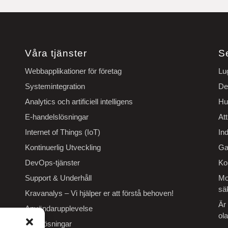
Våra tjänster
S
Webbapplikationer för företag
Lu
Systemintegration
De
Analytics och artificiell intelligens
Hu
E-handelslösningar
At
Internet of Things (IoT)
In
Kontinuerlig Utveckling
Ga
DevOps-tjänster
Ko
Support & Underhåll
Mol
sä
Kravanalys – Vi hjälper er att förstå behoven!
Är
Användarupplevelse
ola
Betallösningar