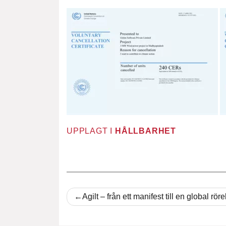
UPPLAGT I
HÅLLBARHET
Inläggsnavigering
Agilt – från ett manifest till en global röre