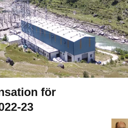
sation för
022-23