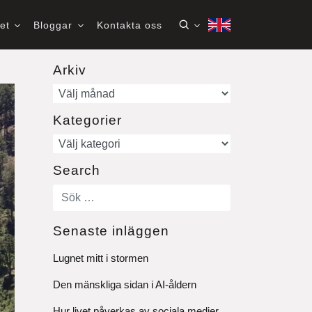
het
Bloggar
Kontakta oss
Arkiv
Arkiv
Kategorier
Kategorier
Search
Senaste inläggen
Lugnet mitt i stormen
Den mänskliga sidan i AI-åldern
Hur livet påverkas av sociala medier