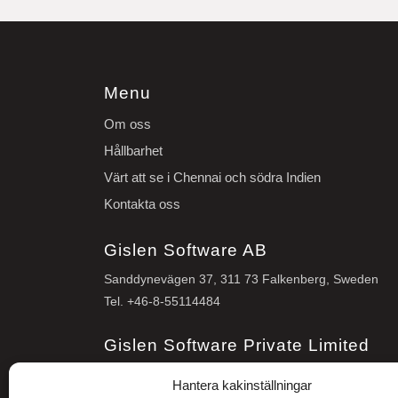
Menu
Om oss
Hållbarhet
Värt att se i Chennai och södra Indien
Kontakta oss
Gislen Software AB
Sanddynevägen 37, 311 73 Falkenberg, Sweden
Tel.
+46-8-55114484
Gislen Software Private Limited
Unit 26-28, SDF 2, MEPZ, Tambaram,
Hantera kakinställningar
Chennai 600 045, Indien