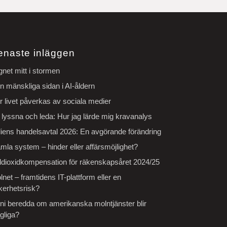
enaste inläggen
gnet mitt i stormen
n mänskliga sidan i AI-åldern
r livet påverkas av sociala medier
t lyssna och leda: Hur jag lärde mig kravanalys
diens handelsavtal 2026: En avgörande förändring
mla system – hinder eller affärsmöjlighet?
ldioxidkompensation för räkenskapsåret 2024/25
net – framtidens IT-plattform eller en
kerhetsrisk?
 ni beredda om amerikanska molntjänster blir
gliga?