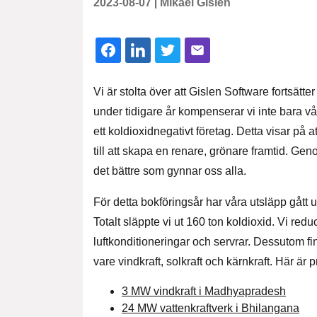
2023-08-07
|
Mikael Gislén
Vi är stolta över att Gislen Software fortsätter
under tidigare år kompenserar vi inte bara vår
ett koldioxidnegativt företag. Detta visar på at
till att skapa en renare, grönare framtid. Geno
det bättre som gynnar oss alla.
För detta bokföringsår har våra utsläpp gått 
Totalt släppte vi ut 160 ton koldioxid. Vi re
luftkonditioneringar och servrar. Dessutom fi
vare vindkraft, solkraft och kärnkraft. Här ä
3 MW vindkraft i Madhyapradesh
24 MW vattenkraftverk i Bhilangana