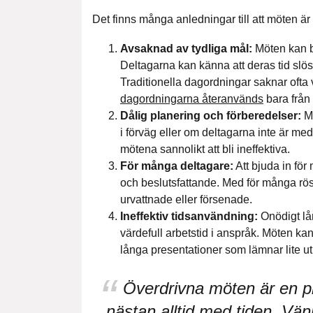
Det finns många anledningar till att möten är
Avsaknad av tydliga mål:
Möten kan bl
Deltagarna kan känna att deras tid slösa
Traditionella dagordningar saknar ofta v
dagordningarna återanvänds
bara från 
Dålig planering och förberedelser:
Mö
i förväg eller om deltagarna inte är 
mötena sannolikt att bli ineffektiva.
För många deltagare:
Att bjuda in för
och beslutsfattande. Med för många röst
urvattnade eller försenade.
Ineffektiv tidsanvändning:
Onödigt lå
värdefull arbetstid i anspråk. Möten kan
långa presentationer som lämnar lite u
Överdrivna möten är en pl
nästan alltid med tiden. Vän