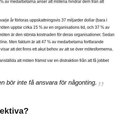
65% av medarbetarna anser att mötena hindrar dem från att
e år förloras uppskattningsvis 37 miljarder dollar (bara i
öten upptar cirka 15 % av en organisations tid, och 37 % av
öten är den största kostnaden för deras organisationer. Sedan
nline. Men faktum är att 47 % av medarbetarna fortfarande
 visar att det finns ett akut behov av att se över mötesformerna.
nställda att möten främst var en distraktion från att få jobbet
n bör inte få ansvara för någonting.
fektiva?