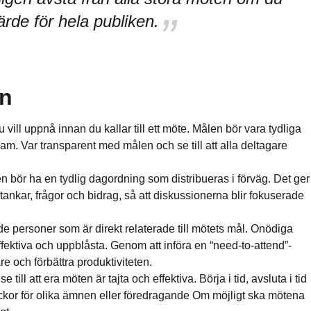
ärde för hela publiken.
en
u vill uppnå innan du kallar till ett möte. Målen bör vara tydliga
am. Var transparent med målen och se till att alla deltagare
 bör ha en tydlig dagordning som distribueras i förväg. Det ger
tankar, frågor och bidrag, så att diskussionerna blir fokuserade
de personer som är direkt relaterade till mötets mål. Onödiga
neffektiva och uppblåsta. Genom att införa en “need-to-attend”-
e och förbättra produktiviteten.
e till att era möten är tajta och effektiva. Börja i tid, avsluta i tid
luckor för olika ämnen eller föredragande Om möjligt ska mötena