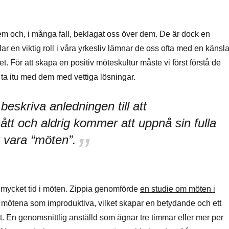
i dem och, i många fall, beklagat oss över dem. De är dock en
lar en viktig roll i våra yrkesliv lämnar de oss ofta med en känsl
t. För att skapa en positiv möteskultur måste vi först förstå de
ta itu med dem med vettiga lösningar.
eskriva anledningen till att
ått och aldrig kommer att uppnå sin fulla
t vara “möten”.
gt mycket tid i möten. Zippia genomförde
en studie om möten i
 mötena som improduktiva, vilket skapar en betydande och ett
t. En genomsnittlig anställd som ägnar tre timmar eller mer per