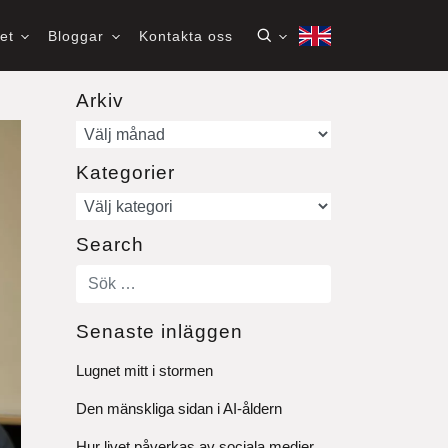
het
Bloggar
Kontakta oss
Arkiv
Arkiv
Kategorier
Kategorier
Search
Senaste inläggen
Lugnet mitt i stormen
Den mänskliga sidan i AI-åldern
Hur livet påverkas av sociala medier