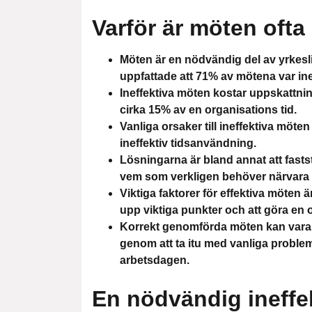
Varför är möten ofta 
Möten är en nödvändig del av yrkesl
uppfattade att 71% av mötena var ine
Ineffektiva möten kostar uppskattning
cirka 15% av en organisations tid.
Vanliga orsaker till ineffektiva möte
ineffektiv tidsanvändning.
Lösningarna är bland annat att fastst
vem som verkligen behöver närvara 
Viktiga faktorer för effektiva möten ä
upp viktiga punkter och att göra en o
Korrekt genomförda möten kan vara e
genom att ta itu med vanliga proble
arbetsdagen.
En nödvändig ineffe