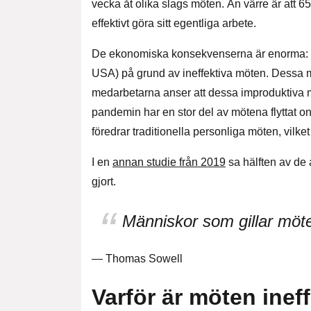
vecka åt olika slags möten. Än värre är att 
effektivt göra sitt egentliga arbete.
De ekonomiska konsekvenserna är enorma: varj
USA) på grund av ineffektiva möten. Dessa m
medarbetarna anser att dessa improduktiva m
pandemin har en stor del av mötena flyttat o
föredrar traditionella personliga möten, vilket
I en
annan studie från 2019
sa hälften av de a
gjort.
Människor som gillar möte
— Thomas Sowell
Varför är möten inef