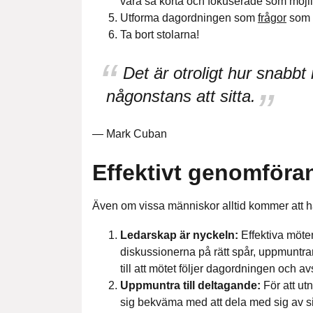
vara så korta och fokuserade som möjli
Utforma dagordningen som
frågor
som 
Ta bort stolarna!
Det är otroligt hur snabbt
någonstans att sitta.
— Mark Cuban
Effektivt genomföra
Även om vissa människor alltid kommer att ha
Ledarskap är nyckeln:
Effektiva möten
diskussionerna på rätt spår, uppmuntrar t
till att mötet följer dagordningen och avs
Uppmuntra till deltagande:
För att utn
sig bekväma med att dela med sig av si