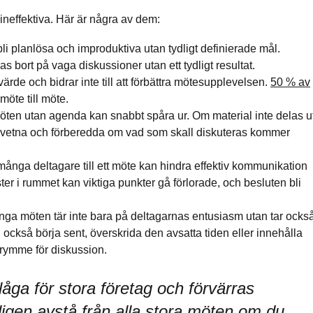
 ineffektiva. Här är några av dem:
i planlösa och improduktiva utan tydligt definierade mål.
s bort på vaga diskussioner utan ett tydligt resultat.
ärde och bidrar inte till att förbättra mötesupplevelsen.
50 % av
möte till möte.
ten utan agenda kan snabbt spåra ur. Om material inte delas u
medvetna och förberedda om vad som skall diskuteras kommer
 många deltagare till ett möte kan hindra effektiv kommunikation
er i rummet kan viktiga punkter gå förlorade, och besluten bli
nga möten tär inte bara på deltagarnas entusiasm utan tar ocks
 också börja sent, överskrida den avsatta tiden eller innehålla
trymme för diskussion.
åga för stora företag och förvärras
ligen avstå från alla stora möten om du