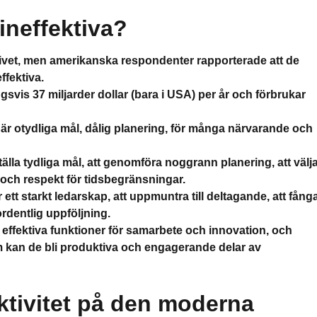
ineffektiva?
ivet, men amerikanska respondenter rapporterade att de
ffektiva.
svis 37 miljarder dollar (bara i USA) per år och förbrukar
n är otydliga mål, dålig planering, för många närvarande och
älla tydliga mål, att genomföra noggrann planering, att välj
och respekt för tidsbegränsningar.
r ett starkt ledarskap, att uppmuntra till deltagande, att fång
rdentlig uppföljning.
ffektiva funktioner för samarbete och innovation, och
m kan de bli produktiva och engagerande delar av
ktivitet på den moderna