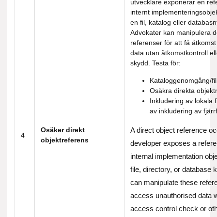
utvecklare exponerar en refer
internt implementeringsobjek
en fil, katalog eller databasn
Advokater kan manipulera 
referenser för att få åtkomst 
data utan åtkomstkontroll el
skydd. Testa för:
Kataloggenomgång/fil
Osäkra direkta objekt
Inkludering av lokala f
av inkludering av fjärrf
Osäker direkt
A direct object reference o
4
objektreferens
developer exposes a refere
internal implementation obj
file, directory, or database 
can manipulate these refer
access unauthorised data w
access control check or oth