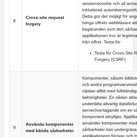
sessionscookie och all anna
inkluderad autentiseringsinf
Detta gör det möjligt för ang
Cross-site request
8
tvinga offrets webbläsare at
forgery
begäranden som den sårba
applikationen tror är legiti
från offret. Testa för:
Testa för Cross-Site 
Forgery (CSRF)
Komponenter, såsom bibliot
och andra programvarumodu
nästan alltid med fullständig
behörigheter. En sådan atta
underlätta allvarlig dataförlus
serverövertagande om en s
komponent utnyttjas. Applik
använder komponenter med
Använda komponenter
9
sårbarheter kan undergräva
med kända sårbarheter
applikationens försvar och 