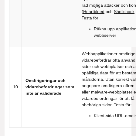
rad möjliga attacker och ko
(
Heartbleed
och
Shellshock
Testa för:
Räkna upp applikatio
webbserver
Webbapplikationer omdirige
vidarebefordrar ofta använda
sidor och webbplatser och 
opålitliga data för att best
målsidorna. Utan korrekt val
Omdirigeringar och
angripare omdirigera offren t
10
vidarebefordringar som
eller malware-webbplatser e
inte är validerade
vidarebefordringar för att få 
obehöriga sidor. Testa för:
Klient-sida URL-omdir