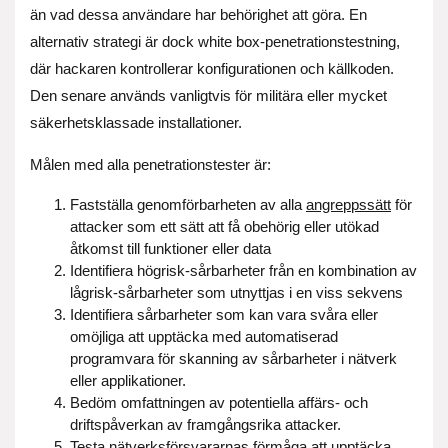
än vad dessa användare har behörighet att göra. En
alternativ strategi är dock white box-penetrationstestning,
där hackaren kontrollerar konfigurationen och källkoden.
Den senare används vanligtvis för militära eller mycket
säkerhetsklassade installationer.
Målen med alla penetrationstester är:
Fastställa genomförbarheten av alla
angreppssätt
för
attacker som ett sätt att få obehörig eller utökad
åtkomst till funktioner eller data
Identifiera högrisk-sårbarheter från en kombination av
lågrisk-sårbarheter som utnyttjas i en viss sekvens
Identifiera sårbarheter som kan vara svåra eller
omöjliga att upptäcka med automatiserad
programvara för skanning av sårbarheter i nätverk
eller applikationer.
Bedöm omfattningen av potentiella affärs- och
driftspåverkan av framgångsrika attacker.
Testa nätverksförsvararnas förmåga att upptäcka