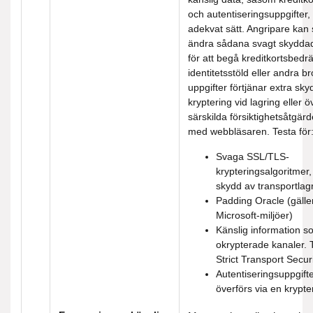
och autentiseringsuppgifter, 
adekvat sätt. Angripare kan s
ändra sådana svagt skyddad
för att begå kreditkortsbedrä
identitetsstöld eller andra br
uppgifter förtjänar extra sk
kryptering vid lagring eller ö
särskilda försiktighetsåtgärd
med webbläsaren. Testa för
Svaga SSL/TLS-
krypteringsalgoritmer, o
skydd av transportlag
Padding Oracle (gäller
Microsoft-miljöer)
Känslig information s
okrypterade kanaler.
Strict Transport Securi
Autentiseringsuppgift
överförs via en krypt