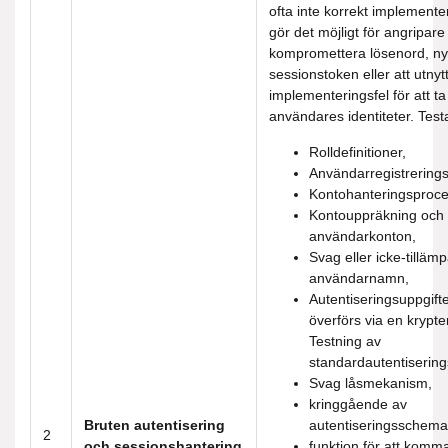
ofta inte korrekt implementer
gör det möjligt för angripare 
kompromettera lösenord, nyc
sessionstoken eller att utnyt
implementeringsfel för att t
användares identiteter. Testa
Rolldefinitioner,
Användarregistrering
Kontohanteringsproce
Kontouppräkning och 
användarkonton,
Svag eller icke-tillämp
användarnamn,
Autentiseringsuppgift
överförs via en krypte
Testning av
standardautentisering
Svag låsmekanism,
kringgående av
Bruten autentisering
autentiseringsschema
2
och sessionshantering
funktion för att komm