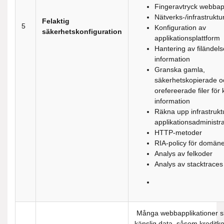
Fingeravtryck webbap
Nätverks-/infrastruktu
Felaktig
5
Konfiguration av
säkerhetskonfiguration
applikationsplattform
Hantering av filändels
information
Granska gamla,
säkerhetskopierade o
orefereerade filer för 
information
Räkna upp infrastrukt
applikationsadministra
HTTP-metoder
RIA-policy för domän
Analys av felkoder
Analys av stacktraces
Många webbapplikationer s
känslig data, såsom kreditko