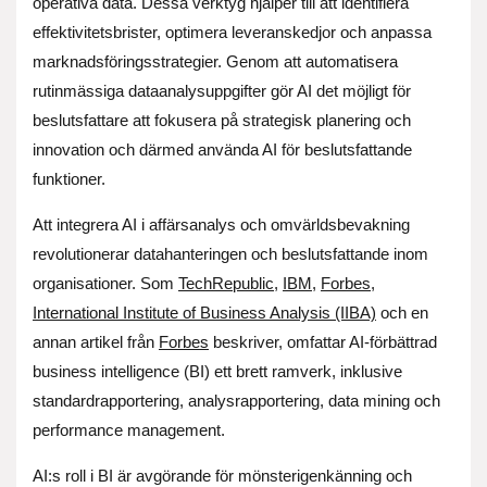
operativa data. Dessa verktyg hjälper till att identifiera
effektivitetsbrister, optimera leveranskedjor och anpassa
marknadsföringsstrategier. Genom att automatisera
rutinmässiga dataanalysuppgifter gör AI det möjligt för
beslutsfattare att fokusera på strategisk planering och
innovation och därmed använda AI för beslutsfattande
funktioner.
Att integrera AI i affärsanalys och omvärldsbevakning
revolutionerar datahanteringen och beslutsfattande inom
organisationer. Som
TechRepublic
,
IBM
,
Forbes
,
International Institute of Business Analysis (IIBA)
och en
annan artikel från
Forbes
beskriver, omfattar AI-förbättrad
business intelligence (BI) ett brett ramverk, inklusive
standardrapportering, analysrapportering, data mining och
performance management.
AI:s roll i BI är avgörande för mönsterigenkänning och