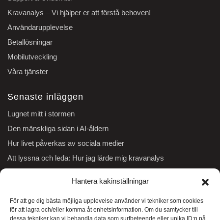
Kravanalys – Vi hjälper er att förstå behoven!
Användarupplevelse
Betallösningar
Mobilutveckling
Våra tjänster
Senaste inläggen
Lugnet mitt i stormen
Den mänskliga sidan i AI-åldern
Hur livet påverkas av sociala medier
Att lyssna och leda: Hur jag lärde mig kravanalys
Indiens handelsavtal 2026: En avgörande förändring
Hantera kakinställningar
Gamla system – hinder eller affärsmöjlighet?
För att ge dig bästa möjliga upplevelse använder vi tekniker som cookies
Koldioxidkompensation för räkenskapsåret 2024/25
för att lagra och/eller komma åt enhetsinformation. Om du samtycker till
Molnet – framtidens IT-plattform eller en säkerhetsrisk?
dessa tekniker kan vi behandla data som surfbeteende eller unika ID:n på