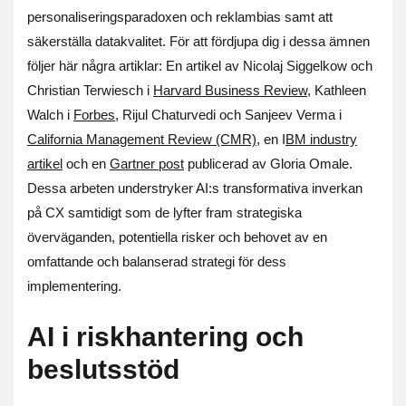
personaliseringsparadoxen och reklambias samt att
säkerställa datakvalitet. För att fördjupa dig i dessa ämnen
följer här några artiklar: En artikel av Nicolaj Siggelkow och
Christian Terwiesch i
Harvard Business Review
, Kathleen
Walch i
Forbes
, Rijul Chaturvedi och Sanjeev Verma i
California Management Review (CMR)
, en I
BM industry
artikel
och en
Gartner post
publicerad av Gloria Omale.
Dessa arbeten understryker AI:s transformativa inverkan
på CX samtidigt som de lyfter fram strategiska
överväganden, potentiella risker och behovet av en
omfattande och balanserad strategi för dess
implementering.
AI i riskhantering och
beslutsstöd