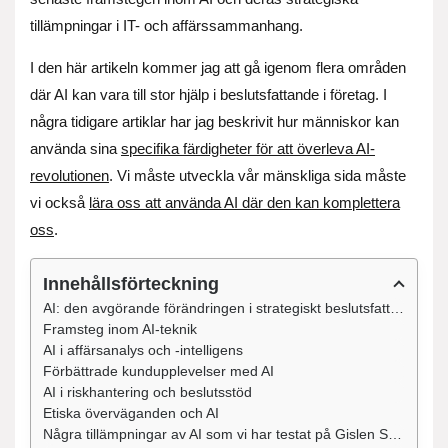
tillämpningar i IT- och affärssammanhang.
I den här artikeln kommer jag att gå igenom flera områden
där AI kan vara till stor hjälp i beslutsfattande i företag. I
några tidigare artiklar har jag beskrivit hur människor kan
använda sina
specifika färdigheter för att överleva AI-
revolutionen
. Vi måste utveckla vår mänskliga sida måste
vi också
lära oss att använda AI där den kan komplettera
oss
.
Innehållsförteckning
AI: den avgörande förändringen i strategiskt beslutsfattande i företag
Framsteg inom AI-teknik
AI i affärsanalys och -intelligens
Förbättrade kundupplevelser med AI
AI i riskhantering och beslutsstöd
Etiska överväganden och AI
Några tillämpningar av AI som vi har testat på Gislen Software