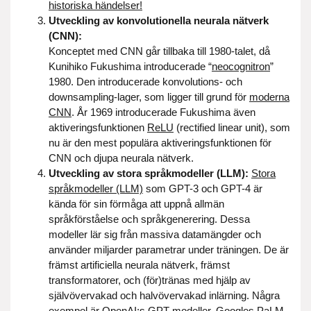
historiska händelser!
Utveckling av konvolutionella neurala nätverk
(CNN):
Konceptet med CNN går tillbaka till 1980-talet, då
Kunihiko Fukushima introducerade “
neocognitron
”
1980. Den introducerade konvolutions- och
downsampling-lager, som ligger till grund för
moderna
CNN
. År 1969 introducerade Fukushima även
aktiveringsfunktionen
ReLU
(rectified linear unit), som
nu är den mest populära aktiveringsfunktionen för
CNN och djupa neurala nätverk.
Utveckling av stora språkmodeller (LLM):
Stora
språkmodeller (LLM)
som GPT-3 och GPT-4 är
kända för sin förmåga att uppnå allmän
språkförståelse och språkgenerering. Dessa
modeller lär sig från massiva datamängder och
använder miljarder parametrar under träningen. De är
främst artificiella neurala nätverk, främst
transformatorer, och (för)tränas med hjälp av
självövervakad och halvövervakad inlärning. Några
exempel är OpenAI:s GPT-modeller, Googles PaLM