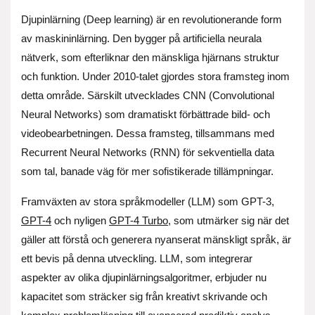
Djupinlärning (Deep learning) är en revolutionerande form
av maskininlärning. Den bygger på artificiella neurala
nätverk, som efterliknar den mänskliga hjärnans struktur
och funktion. Under 2010-talet gjordes stora framsteg inom
detta område. Särskilt utvecklades CNN (Convolutional
Neural Networks) som dramatiskt förbättrade bild- och
videobearbetningen. Dessa framsteg, tillsammans med
Recurrent Neural Networks (RNN) för sekventiella data
som tal, banade väg för mer sofistikerade tillämpningar.
Framväxten av stora språkmodeller (LLM) som GPT-3,
GPT-4
och nyligen
GPT-4 Turbo
, som utmärker sig när det
gäller att förstå och generera nyanserat mänskligt språk, är
ett bevis på denna utveckling. LLM, som integrerar
aspekter av olika djupinlärningsalgoritmer, erbjuder nu
kapacitet som sträcker sig från kreativt skrivande och