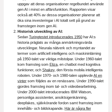
uppgav att deras organisationer regelbundet använde
gen AI i minst en affärsfunktion. Rapporten visar
också att 40% av dessa organisationer planerar att
öka sina investeringar i AI totalt sett på grund av
framstegen inom gen AI.
Historisk utveckling av AI:
Sedan
Turingtestet introducerades 1950
har AI:s
historia präglats av många anmärkningsvärda
utvecklingar. Neurala nätverk och myntandet av
termer som artificiell intelligens och maskininlärning
på 1950-talet var viktiga milstolpar. Under 1960-talet
kom framsteg som
Eliza
, en chatbot med kognitiva
funktioner, och
Shakey
, den första mobila intelligenta
roboten. Under 1970- och 1980-talen upplevde
AI en
vinter
som följdes av en renässans. Under 1990-talet
gjordes framsteg inom tal- och videobearbetning.
Under 2000-talet introducerades IBM Watson,
personliga assistenter, ansiktsigenkänning,
deepfakes, självkörande fordon samt framsteg inom
innehålls- och bildskapande.
Här är några fler