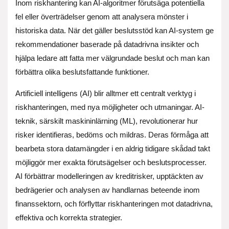
Inom riskhantering kan AI-algoritmer förutsäga potentiella
fel eller överträdelser genom att analysera mönster i
historiska data. När det gäller beslutsstöd kan AI-system ge
rekommendationer baserade på datadrivna insikter och
hjälpa ledare att fatta mer välgrundade beslut och man kan
förbättra olika beslutsfattande funktioner.
Artificiell intelligens (AI) blir alltmer ett centralt verktyg i
riskhanteringen, med nya möjligheter och utmaningar. AI-
teknik, särskilt maskininlärning (ML), revolutionerar hur
risker identifieras, bedöms och mildras. Deras förmåga att
bearbeta stora datamängder i en aldrig tidigare skådad takt
möjliggör mer exakta förutsägelser och beslutsprocesser.
AI förbättrar modelleringen av kreditrisker, upptäckten av
bedrägerier och analysen av handlarnas beteende inom
finanssektorn, och förflyttar riskhanteringen mot datadrivna,
effektiva och korrekta strategier.