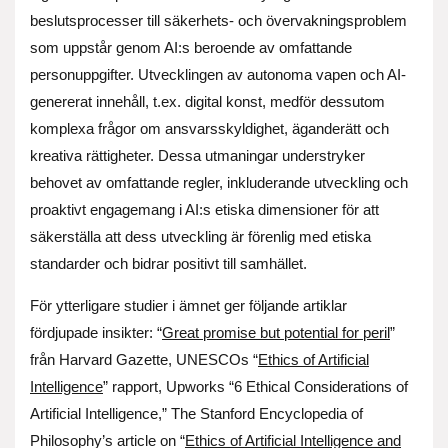
beslutsprocesser till säkerhets- och övervakningsproblem
som uppstår genom AI:s beroende av omfattande
personuppgifter. Utvecklingen av autonoma vapen och AI-
genererat innehåll, t.ex. digital konst, medför dessutom
komplexa frågor om ansvarsskyldighet, äganderätt och
kreativa rättigheter. Dessa utmaningar understryker
behovet av omfattande regler, inkluderande utveckling och
proaktivt engagemang i AI:s etiska dimensioner för att
säkerställa att dess utveckling är förenlig med etiska
standarder och bidrar positivt till samhället.
För ytterligare studier i ämnet ger följande artiklar
fördjupade insikter: “
Great promise but potential for peril
”
från Harvard Gazette, UNESCOs “
Ethics of Artificial
Intelligence
” rapport, Upworks “6 Ethical Considerations of
Artificial Intelligence,” The Stanford Encyclopedia of
Philosophy’s article on “
Ethics of Artificial Intelligence and