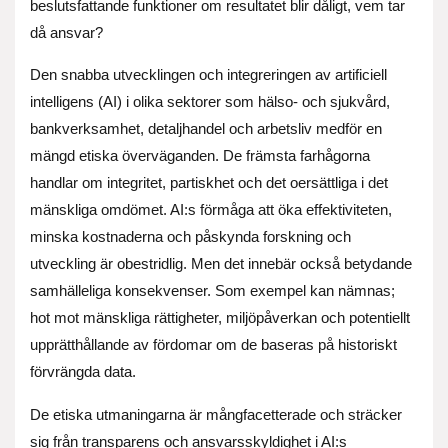
beslutsfattande funktioner om resultatet blir dåligt, vem tar
då ansvar?
Den snabba utvecklingen och integreringen av artificiell
intelligens (AI) i olika sektorer som hälso- och sjukvård,
bankverksamhet, detaljhandel och arbetsliv medför en
mängd etiska överväganden. De främsta farhågorna
handlar om integritet, partiskhet och det oersättliga i det
mänskliga omdömet. AI:s förmåga att öka effektiviteten,
minska kostnaderna och påskynda forskning och
utveckling är obestridlig. Men det innebär också betydande
samhälleliga konsekvenser. Som exempel kan nämnas;
hot mot mänskliga rättigheter, miljöpåverkan och potentiellt
upprätthållande av fördomar om de baseras på historiskt
förvrängda data.
De etiska utmaningarna är mångfacetterade och sträcker
sig från transparens och ansvarsskyldighet i AI:s