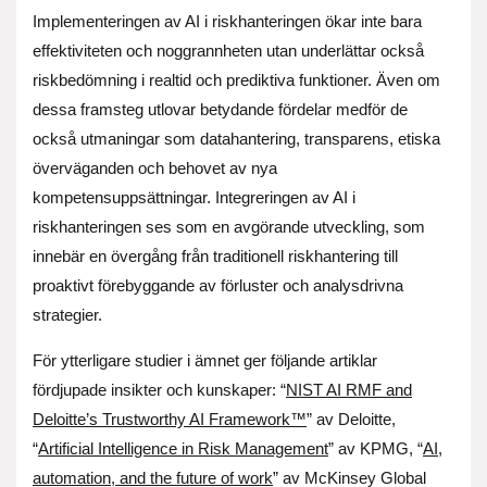
Implementeringen av AI i riskhanteringen ökar inte bara
effektiviteten och noggrannheten utan underlättar också
riskbedömning i realtid och prediktiva funktioner. Även om
dessa framsteg utlovar betydande fördelar medför de
också utmaningar som datahantering, transparens, etiska
överväganden och behovet av nya
kompetensuppsättningar. Integreringen av AI i
riskhanteringen ses som en avgörande utveckling, som
innebär en övergång från traditionell riskhantering till
proaktivt förebyggande av förluster och analysdrivna
strategier.
För ytterligare studier i ämnet ger följande artiklar
fördjupade insikter och kunskaper: “
NIST AI RMF and
Deloitte’s Trustworthy AI Framework™
” av Deloitte,
“
Artificial Intelligence in Risk Management
” av KPMG, “
AI,
automation, and the future of work
” av McKinsey Global