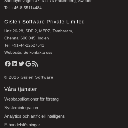
Sanddynevägen 37, 311 73 Falkenberg, Sweden
Tel.
+46-8-55114484
Gislen Software Private Limited
Unit 26-28, SDF 2, MEPZ, Tambaram,
Chennai 600 045, Indien
Tel.
+91-44-22627541
Webbsite. Se
kontakta oss
Facebook
LinkedIn
Twitter
Google
RSS-flöde
© 2026
Gislen Software
Våra tjänster
Webbapplikationer för företag
Systemintegration
Analytics och artificiell intelligens
E-handelslösningar